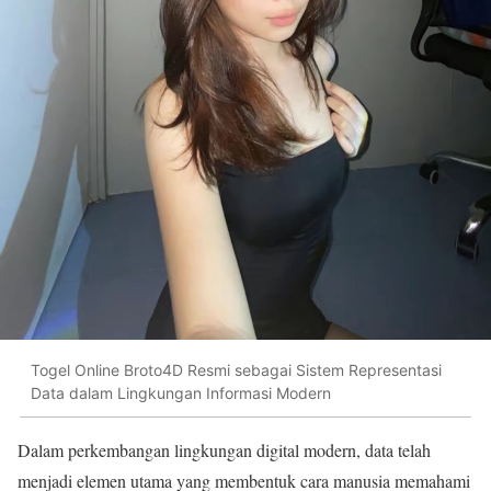
Togel Online Broto4D Resmi sebagai Sistem Representasi
Data dalam Lingkungan Informasi Modern
Dalam perkembangan lingkungan digital modern, data telah
menjadi elemen utama yang membentuk cara manusia memahami