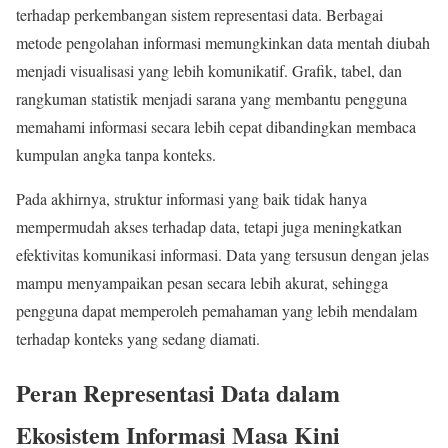
terhadap perkembangan sistem representasi data. Berbagai
metode pengolahan informasi memungkinkan data mentah diubah
menjadi visualisasi yang lebih komunikatif. Grafik, tabel, dan
rangkuman statistik menjadi sarana yang membantu pengguna
memahami informasi secara lebih cepat dibandingkan membaca
kumpulan angka tanpa konteks.
Pada akhirnya, struktur informasi yang baik tidak hanya
mempermudah akses terhadap data, tetapi juga meningkatkan
efektivitas komunikasi informasi. Data yang tersusun dengan jelas
mampu menyampaikan pesan secara lebih akurat, sehingga
pengguna dapat memperoleh pemahaman yang lebih mendalam
terhadap konteks yang sedang diamati.
Peran Representasi Data dalam
Ekosistem Informasi Masa Kini