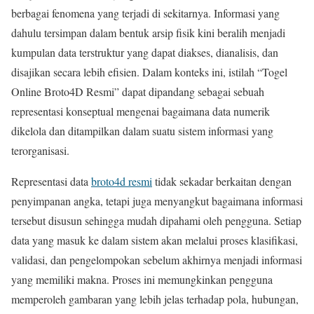
berbagai fenomena yang terjadi di sekitarnya. Informasi yang
dahulu tersimpan dalam bentuk arsip fisik kini beralih menjadi
kumpulan data terstruktur yang dapat diakses, dianalisis, dan
disajikan secara lebih efisien. Dalam konteks ini, istilah “Togel
Online Broto4D Resmi” dapat dipandang sebagai sebuah
representasi konseptual mengenai bagaimana data numerik
dikelola dan ditampilkan dalam suatu sistem informasi yang
terorganisasi.
Representasi data
broto4d resmi
tidak sekadar berkaitan dengan
penyimpanan angka, tetapi juga menyangkut bagaimana informasi
tersebut disusun sehingga mudah dipahami oleh pengguna. Setiap
data yang masuk ke dalam sistem akan melalui proses klasifikasi,
validasi, dan pengelompokan sebelum akhirnya menjadi informasi
yang memiliki makna. Proses ini memungkinkan pengguna
memperoleh gambaran yang lebih jelas terhadap pola, hubungan,