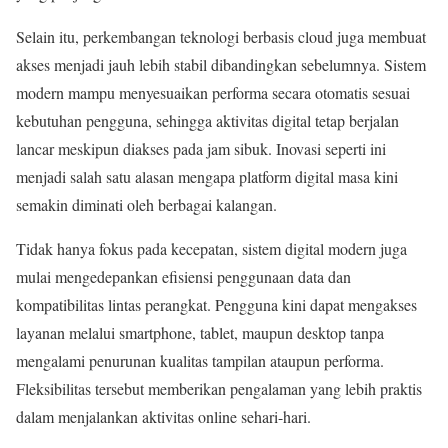
Selain itu, perkembangan teknologi berbasis cloud juga membuat
akses menjadi jauh lebih stabil dibandingkan sebelumnya. Sistem
modern mampu menyesuaikan performa secara otomatis sesuai
kebutuhan pengguna, sehingga aktivitas digital tetap berjalan
lancar meskipun diakses pada jam sibuk. Inovasi seperti ini
menjadi salah satu alasan mengapa platform digital masa kini
semakin diminati oleh berbagai kalangan.
Tidak hanya fokus pada kecepatan, sistem digital modern juga
mulai mengedepankan efisiensi penggunaan data dan
kompatibilitas lintas perangkat. Pengguna kini dapat mengakses
layanan melalui smartphone, tablet, maupun desktop tanpa
mengalami penurunan kualitas tampilan ataupun performa.
Fleksibilitas tersebut memberikan pengalaman yang lebih praktis
dalam menjalankan aktivitas online sehari-hari.