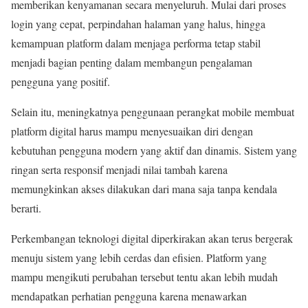
memberikan kenyamanan secara menyeluruh. Mulai dari proses
login yang cepat, perpindahan halaman yang halus, hingga
kemampuan platform dalam menjaga performa tetap stabil
menjadi bagian penting dalam membangun pengalaman
pengguna yang positif.
Selain itu, meningkatnya penggunaan perangkat mobile membuat
platform digital harus mampu menyesuaikan diri dengan
kebutuhan pengguna modern yang aktif dan dinamis. Sistem yang
ringan serta responsif menjadi nilai tambah karena
memungkinkan akses dilakukan dari mana saja tanpa kendala
berarti.
Perkembangan teknologi digital diperkirakan akan terus bergerak
menuju sistem yang lebih cerdas dan efisien. Platform yang
mampu mengikuti perubahan tersebut tentu akan lebih mudah
mendapatkan perhatian pengguna karena menawarkan