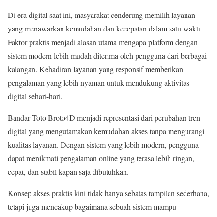
Di era digital saat ini, masyarakat cenderung memilih layanan
yang menawarkan kemudahan dan kecepatan dalam satu waktu.
Faktor praktis menjadi alasan utama mengapa platform dengan
sistem modern lebih mudah diterima oleh pengguna dari berbagai
kalangan. Kehadiran layanan yang responsif memberikan
pengalaman yang lebih nyaman untuk mendukung aktivitas
digital sehari-hari.
Bandar Toto Broto4D menjadi representasi dari perubahan tren
digital yang mengutamakan kemudahan akses tanpa mengurangi
kualitas layanan. Dengan sistem yang lebih modern, pengguna
dapat menikmati pengalaman online yang terasa lebih ringan,
cepat, dan stabil kapan saja dibutuhkan.
Konsep akses praktis kini tidak hanya sebatas tampilan sederhana,
tetapi juga mencakup bagaimana sebuah sistem mampu