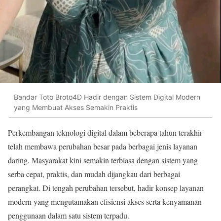
Bandar Toto Broto4D Hadir dengan Sistem Digital Modern
yang Membuat Akses Semakin Praktis
Perkembangan teknologi digital dalam beberapa tahun terakhir
telah membawa perubahan besar pada berbagai jenis layanan
daring. Masyarakat kini semakin terbiasa dengan sistem yang
serba cepat, praktis, dan mudah dijangkau dari berbagai
perangkat. Di tengah perubahan tersebut, hadir konsep layanan
modern yang mengutamakan efisiensi akses serta kenyamanan
penggunaan dalam satu sistem terpadu.