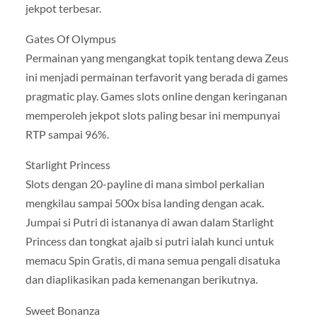
jekpot terbesar.
Gates Of Olympus
Permainan yang mengangkat topik tentang dewa Zeus
ini menjadi permainan terfavorit yang berada di games
pragmatic play. Games slots online dengan keringanan
memperoleh jekpot slots paling besar ini mempunyai
RTP sampai 96%.
Starlight Princess
Slots dengan 20-payline di mana simbol perkalian
mengkilau sampai 500x bisa landing dengan acak.
Jumpai si Putri di istananya di awan dalam Starlight
Princess dan tongkat ajaib si putri ialah kunci untuk
memacu Spin Gratis, di mana semua pengali disatuka
dan diaplikasikan pada kemenangan berikutnya.
Sweet Bonanza