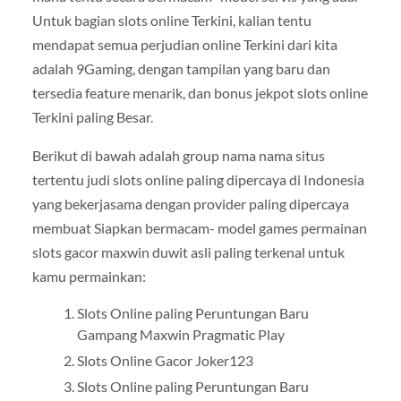
Untuk bagian slots online Terkini, kalian tentu
mendapat semua perjudian online Terkini dari kita
adalah 9Gaming, dengan tampilan yang baru dan
tersedia feature menarik, dan bonus jekpot slots online
Terkini paling Besar.
Berikut di bawah adalah group nama nama situs
tertentu judi slots online paling dipercaya di Indonesia
yang bekerjasama dengan provider paling dipercaya
membuat Siapkan bermacam- model games permainan
slots gacor maxwin duwit asli paling terkenal untuk
kamu permainkan:
Slots Online paling Peruntungan Baru
Gampang Maxwin Pragmatic Play
Slots Online Gacor Joker123
Slots Online paling Peruntungan Baru