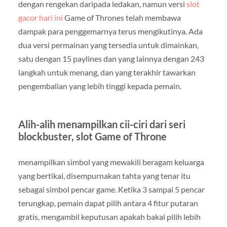
dengan rengekan daripada ledakan, namun versi
slot
gacor hari ini
Game of Thrones telah membawa
dampak para penggemarnya terus mengikutinya. Ada
dua versi permainan yang tersedia untuk dimainkan,
satu dengan 15 paylines dan yang lainnya dengan 243
langkah untuk menang, dan yang terakhir tawarkan
pengembalian yang lebih tinggi kepada pemain.
Alih-alih menampilkan cii-ciri dari seri
blockbuster, slot Game of Throne
menampilkan simbol yang mewakili beragam keluarga
yang bertikai, disempurnakan tahta yang tenar itu
sebagai simbol pencar game. Ketika 3 sampai 5 pencar
terungkap, pemain dapat pilih antara 4 fitur putaran
gratis, mengambil keputusan apakah bakal pilih lebih