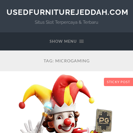
USEDFURNITUREJEDDAH.COM
Situs Slot Terpercaya & Terbaru
SHOW MENU
TAG:
MICROGAMING
STICKY POST