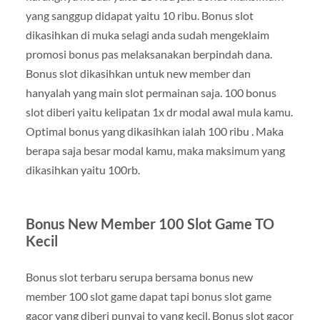
yang sanggup didapat yaitu 10 ribu. Bonus slot
dikasihkan di muka selagi anda sudah mengeklaim
promosi bonus pas melaksanakan berpindah dana.
Bonus slot dikasihkan untuk new member dan
hanyalah yang main slot permainan saja. 100 bonus
slot diberi yaitu kelipatan 1x dr modal awal mula kamu.
Optimal bonus yang dikasihkan ialah 100 ribu . Maka
berapa saja besar modal kamu, maka maksimum yang
dikasihkan yaitu 100rb.
Bonus New Member 100 Slot Game TO
Kecil
Bonus slot terbaru serupa bersama bonus new
member 100 slot game dapat tapi bonus slot game
gacor yang diberi punyai to yang kecil. Bonus slot gacor