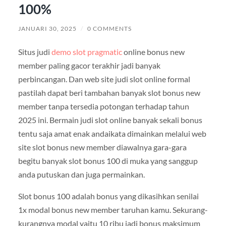
100%
JANUARI 30, 2025
/
0 COMMENTS
Situs judi
demo slot pragmatic
online bonus new
member paling gacor terakhir jadi banyak
perbincangan. Dan web site judi slot online formal
pastilah dapat beri tambahan banyak slot bonus new
member tanpa tersedia potongan terhadap tahun
2025 ini. Bermain judi slot online banyak sekali bonus
tentu saja amat enak andaikata dimainkan melalui web
site slot bonus new member diawalnya gara-gara
begitu banyak slot bonus 100 di muka yang sanggup
anda putuskan dan juga permainkan.
Slot bonus 100 adalah bonus yang dikasihkan senilai
1x modal bonus new member taruhan kamu. Sekurang-
kurangnya modal yaitu 10 ribu jadi bonus maksimum