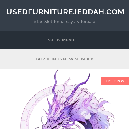
USEDFURNITUREJEDDAH.COM
Situs Slot Terpercaya & Terbaru
SHOW MENU
TAG:
BONUS NEW MEMBER
STICKY POST